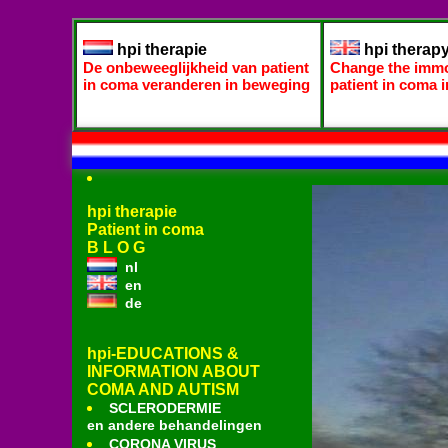
hpi therapie
hpi therap
De onbeweeglijkheid van patient
Change the immob
in coma veranderen in beweging
patient in coma
hpi therapie
Patient in coma
B L O G
nl
en
de
hpi-EDUCATIONS &
INFORMATION ABOUT
COMA AND AUTISM
SCLERODERMIE
en andere behandelingen
CORONA VIRUS