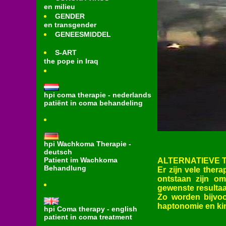
en milieu
GENDER
en transgender
GENEESMIDDEL
S-ART
the pope in Iraq
hpi coma therapie - nederlands
patiënt in coma behandeling
hpi Wachkoma Therapie -
deutsch
Patient im Wachkoma
ALTERNATIEVE 
Behandlung
Er zijn vele thera
ontstaan zijn om
gewenste resulta
Zo worden bijvoo
haptonomie en kine
hpi Coma therapy - english
patient in coma treatment