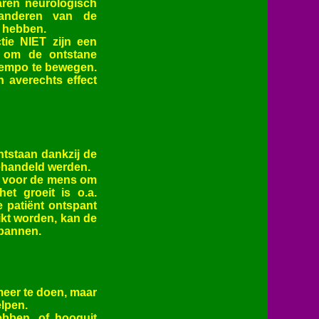
jaren neurologisch
randeren van de
g hebben.
tie NIET zijn een
n om de ontstane
 tempo te bewegen.
 averechts effect
ntstaan dankzij de
behandeld werden.
k voor de mens om
t groeit is o.a.
e patiënt ontspant
kt worden, kan de
pannen.
 meer te doen, maar
elpen.
ebben, of hooguit