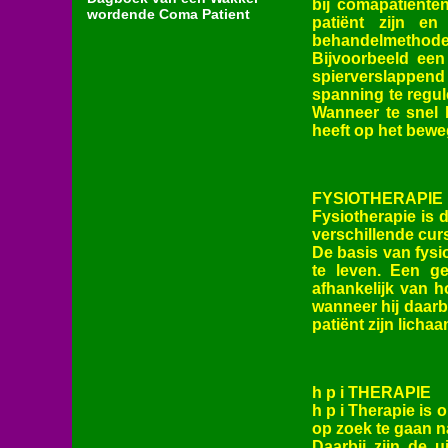
bij comapatiënten
wordende Coma Patient
patiënt zijn e
behandelmethode 
Bijvoorbeeld een
spierverslappen
spanning te regul
Wanneer te snel 
heeft op het bewe
FYSIOTHERAPIE
Fysiotherapie is 
verschillende cur
De basis van fysi
te leven. Een g
afhankelijk van h
wanneer hij daar
patiënt zijn lich
h p i THERAPIE
h p i Therapie is 
op zoek te gaan n
Daarbij zijn de 