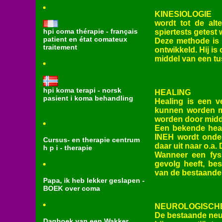
KINESIOLOGIE
wordt tot de alt
hpi coma thérapie - français
spiertests getest
patient en état comateux
Deze methode is b
traitement
ontwikkeld. Hij i
middel van een t
hpi koma terapi - norsk
HEALING
pasient i koma behandling
Healing is een v
kunnen worden me
worden door midde
Een bekende heali
INEH wordt onder
Cursus- en therapie centrum
daar uit naar o.a.
h p i - therapie
Wanneer een fysi
gevolg heeft, be
van de bestaande 
Papa, ik heb lekker geslapen -
BOEK over coma
NEUROLOGISCHE
De bestaande neur
Dagboek van een Wakker