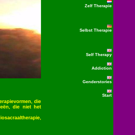
Zelf Therapie
Selbst Therapie
Self Therapy
Addiction
Genderstories
Start
therapievormen, die
eën, die niet het
osacraaltherapie,