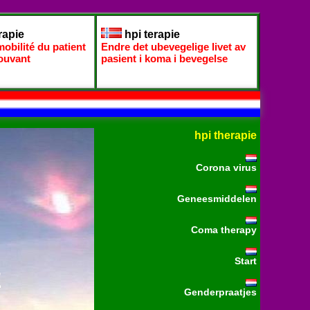
rapie
hpi terapie
obilité du patient
Endre det ubevegelige livet av
ouvant
pasient i koma i bevegelse
hpi therapie
Corona virus
Geneesmiddelen
Coma therapy
Start
E
Genderpraatjes