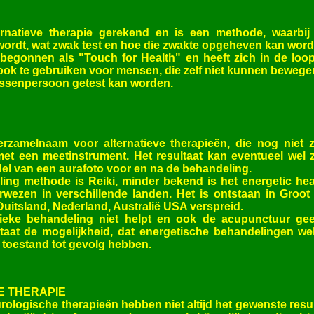
ernatieve therapie gerekend en is een methode, waarbi
 wordt, wat zwak test en hoe die zwakte opgeheven kan word
egonnen als "Touch for Health" en heeft zich in de loop 
s ook te gebruiken voor mensen, die zelf niet kunnen beweg
ussenpersoon getest kan worden.
erzamelnaam voor alternatieve therapieën, die nog niet 
t een meetinstrument. Het resultaat kan eventueel wel 
l van een aurafoto voor en na de behandeling.
ng methode is Reiki, minder bekend is het energetic heal
wezen in verschillende landen. Het is ontstaan in Groot 
 Duitsland, Nederland, Australië USA verspreid.
eke behandeling niet helpt en ook de acupunctuur gee
staat de mogelijkheid, dat energetische behandelingen we
toestand tot gevolg hebben.
 THERAPIE
ologische therapieën hebben niet altijd het gewenste resul