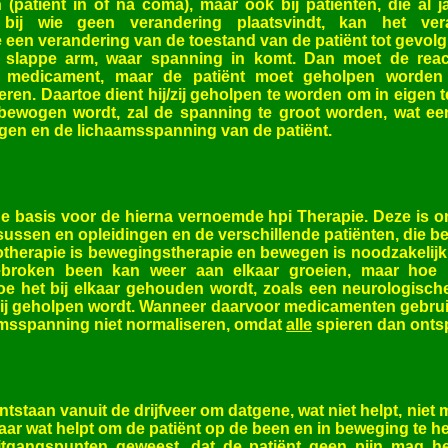
 (patiënt in of na coma), maar ook bij patiënten, die al 
n bij wie geen verandering plaatsvindt, kan het ve
een verandering van de toestand van de patiënt tot gevol
 slappe arm, waar spanning in komt. Dan moet de reac
d medicament, maar de patiënt moet geholpen worde
eren. Daartoe dient hij/zij geholpen te worden om in eigen
bewogen wordt, zal de spanning te groot worden, wat een
gen en de lichaamsspanning van de patiënt.
de basis voor de hierna vernoemde hpi Therapie. Deze is o
sussen en opleidingen en de verschillende patiënten, die 
otherapie is bewegingstherapie en bewegen is noodzakelij
ebroken been kan weer aan elkaar groeien, maar hoe he
oe het bij elkaar gehouden wordt, zoals een neurologisch
bij geholpen wordt. Wanneer daarvoor medicamenten gebrui
aamsspanning niet normaliseren, omdat
alle
spieren dan onts
ontstaan vanuit de drijfveer om datgene, wat niet helpt, niet
aar wat helpt om de patiënt op de been en in beweging te h
uitgangspunten geweest, dat de patiënt geen pijn mag h