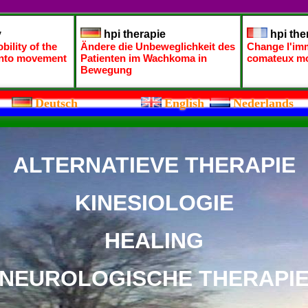
y
hpi therapie
hpi the
ility of the
Ändere die Unbeweglichkeit des
Change l'imm
 into movement
Patienten im Wachkoma in
comateux m
Bewegung
Deutsch
English
Nederlands
ALTERNATIEVE THERAPIE
KINESIOLOGIE
HEALING
NEUROLOGISCHE THERAPI